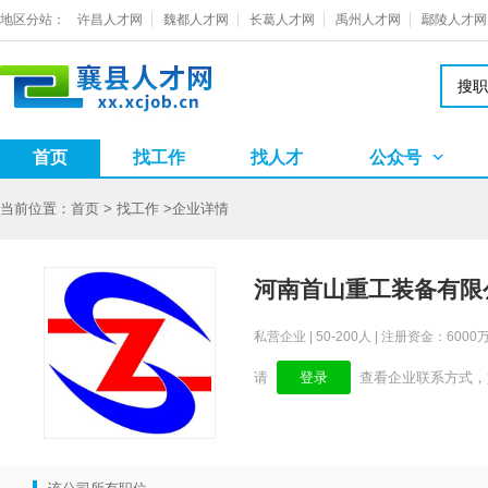
地区分站：
许昌人才网
魏都人才网
长葛人才网
禹州人才网
鄢陵人才网
搜职
首页
找工作
找人才
公众号
当前位置：
首页
>
找工作
>
企业详情
河南首山重工装备有限
私营企业 | 50-200人 | 注册资金：6000
请
登录
查看企业联系方式，