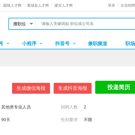
鄢陵人才网
襄城县人才网
建安人才网
登录
企业招聘热
搜职位
号
小程序
抖音号
兼职频道
职场
投递简历
生成微信海报
生成抖音海报
其他类专业人员
招聘人数
2
90天
性别要求
不限